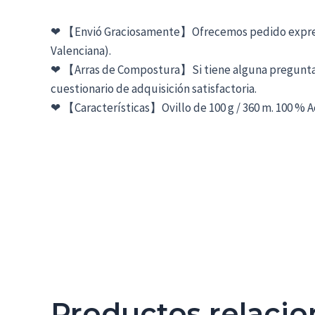
❤ 【Envió Graciosamente】Ofrecemos pedido express (1
Valenciana).
❤ 【Arras de Compostura】Si tiene alguna pregunta so
cuestionario de adquisición satisfactoria.
❤ 【Características】Ovillo de 100 g / 360 m. 100 % Ac
Productos relaci