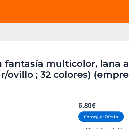
antasía multicolor, lana acr
gr/ovillo ; 32 colores) (emp
6.80
€
Conseguir Oferta