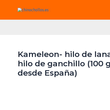
Ir
al
contenido
Kameleon- hilo de lana f
hilo de ganchillo (100 
desde España)