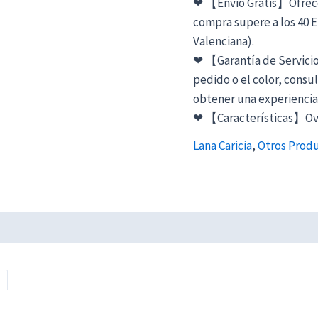
❤ 【Envió Gratis】Ofrecem
compra supere a los 40 
Valenciana).
❤ 【Garantía de Servicio
pedido o el color, consul
obtener una experiencia 
❤ 【Características】Ovill
Lana Caricia
,
Otros Prod