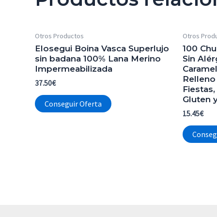
Otros Productos
Otros Prod
Elosegui Boina Vasca Superlujo
100 Chu
sin badana 100% Lana Merino
Sin Alé
Impermeabilizada
Caramel
Relleno
37.50
€
Fiestas,
Gluten y
Conseguir Oferta
15.45
€
Conseg