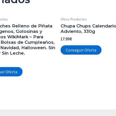
uctos
Otros Productos
ches Relleno de Piñata
Chupa Chups Calendari
rgenos, Golosinas y
Adviento, 330g
os WikiMark – Para
17.99
€
 Bolsas de Cumpleaños,
 Navidad, Halloween. Sin
Conseguir Oferta
 Sin Leche.
uir Oferta