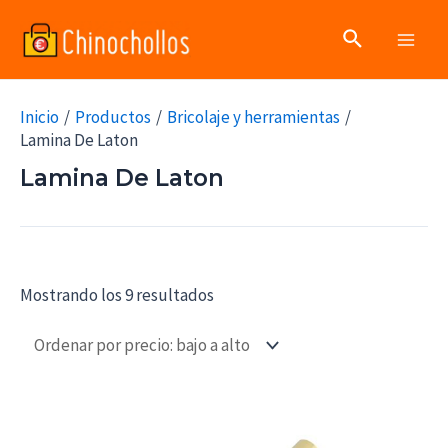
Ir
Buscar
al
Main
contenido
Men
Inicio
Productos
Bricolaje y herramientas
Lamina De Laton
Lamina De Laton
Mostrando los 9 resultados