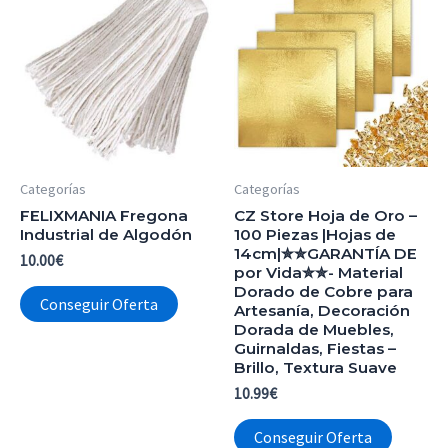
Categorías
Categorías
FELIXMANIA Fregona
CZ Store Hoja de Oro –
Industrial de Algodón
100 Piezas |Hojas de
14cm|✮✮GARANTÍA DE
10.00
€
por Vida✮✮- Material
Dorado de Cobre para
Conseguir Oferta
Artesanía, Decoración
Dorada de Muebles,
Guirnaldas, Fiestas –
Brillo, Textura Suave
10.99
€
Conseguir Oferta