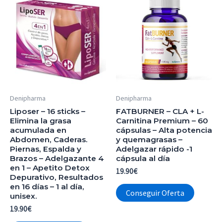
Denipharma
Denipharma
Liposer – 16 sticks –
FATBURNER – CLA + L-
Elimina la grasa
Carnitina Premium – 60
acumulada en
cápsulas – Alta potencia
Abdomen, Caderas.
y quemagrasas –
Piernas, Espalda y
Adelgazar rápido -1
Brazos – Adelgazante 4
cápsula al día
en 1 – Apetito Detox
19.90
€
Depurativo, Resultados
en 16 días – 1 al día,
Conseguir Oferta
unisex.
19.90
€