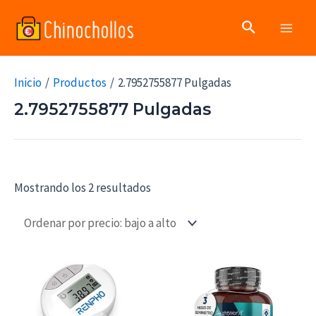
Ir
Buscar
al
Main
contenido
Men
Inicio
Productos
2.7952755877 Pulgadas
2.7952755877 Pulgadas
Mostrando los 2 resultados