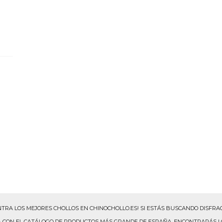
TRA LOS MEJORES CHOLLOS EN CHINOCHOLLO.ES! SI ESTÁS BUSCANDO DISFRAC
NEA CON EL CATÁLOGO DE PRODUCTOS MÁS GRANDE DE ESPAÑA, ENCONTRARÁS 