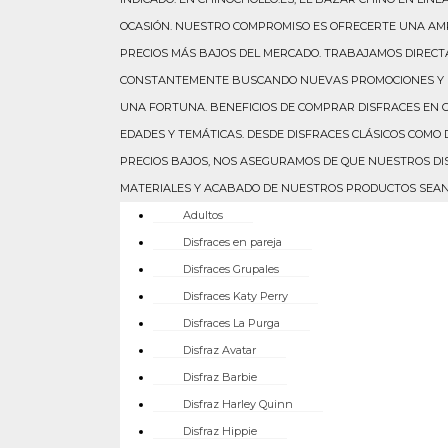
OCASIÓN. NUESTRO COMPROMISO ES OFRECERTE UNA AMPL
PRECIOS MÁS BAJOS DEL MERCADO. TRABAJAMOS DIRECT
CONSTANTEMENTE BUSCANDO NUEVAS PROMOCIONES Y NE
UNA FORTUNA. BENEFICIOS DE COMPRAR DISFRACES EN C
EDADES Y TEMÁTICAS. DESDE DISFRACES CLÁSICOS COMO 
PRECIOS BAJOS, NOS ASEGURAMOS DE QUE NUESTROS D
MATERIALES Y ACABADO DE NUESTROS PRODUCTOS SEAN D
Adultos
Disfraces en pareja
Disfraces Grupales
Disfraces Katy Perry
Disfraces La Purga
Disfraz Avatar
Disfraz Barbie
Disfraz Harley Quinn
Disfraz Hippie