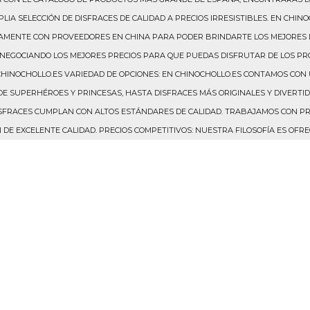
IA SELECCIÓN DE DISFRACES DE CALIDAD A PRECIOS IRRESISTIBLES. EN CHI
AMENTE CON PROVEEDORES EN CHINA PARA PODER BRINDARTE LOS MEJORES 
GOCIANDO LOS MEJORES PRECIOS PARA QUE PUEDAS DISFRUTAR DE LOS PR
HINOCHOLLO.ES VARIEDAD DE OPCIONES: EN CHINOCHOLLO.ES CONTAMOS CON
DE SUPERHÉROES Y PRINCESAS, HASTA DISFRACES MÁS ORIGINALES Y DIVERTI
ISFRACES CUMPLAN CON ALTOS ESTÁNDARES DE CALIDAD. TRABAJAMOS CON P
E EXCELENTE CALIDAD. PRECIOS COMPETITIVOS: NUESTRA FILOSOFÍA ES OFRE