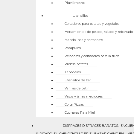
Pluviómetros
Utensilios
Cortadores para patatas y vegetales
Herramientas de pelado, rallado y rebanado
Mandolinas y cortadores
Pasapurés
Peladores y cortadores para la fruta
Prensa patatas
Tapaderas
Utensilios de bar
Varillas de batir
Vasos y jarras medidores
Corta Pizzas
Cucharas Para Miel
DISFRACES
DISFRACES BARATOS: ¡ENCUEN
INDICADO. EN CHINOCHOLLO.ES, EL BAZAR CHINO EN LÍ