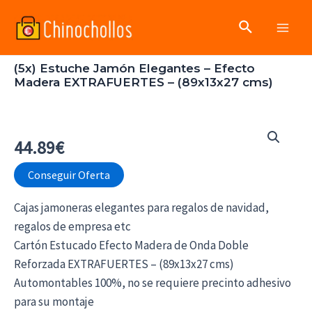
Ir
Buscar
al
Main
contenido
(5x) Estuche Jamón Elegantes – Efecto
Men
Madera EXTRAFUERTES – (89x13x27 cms)
44.89
€
Conseguir Oferta
Cajas jamoneras elegantes para regalos de navidad,
regalos de empresa etc
Cartón Estucado Efecto Madera de Onda Doble
Reforzada EXTRAFUERTES – (89x13x27 cms)
Automontables 100%, no se requiere precinto adhesivo
para su montaje