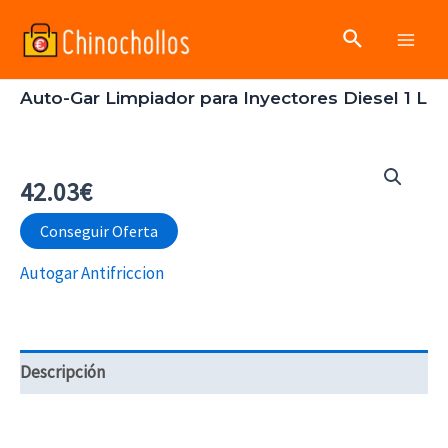
Ir
Buscar
al
Main
contenido
Auto-Gar Limpiador para Inyectores Diesel 1 L
Men
42.03
€
Conseguir Oferta
Autogar Antifriccion
Descripción