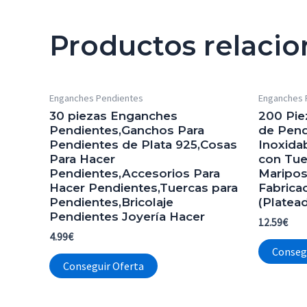
Productos relaci
Enganches Pendientes
Enganches 
30 piezas Enganches
200 Pie
Pendientes,Ganchos Para
de Pend
Pendientes de Plata 925,Cosas
Inoxida
Para Hacer
con Tue
Pendientes,Accesorios Para
Maripos
Hacer Pendientes,Tuercas para
Fabrica
Pendientes,Bricolaje
(Platea
Pendientes Joyería Hacer
12.59
€
4.99
€
Conseg
Conseguir Oferta