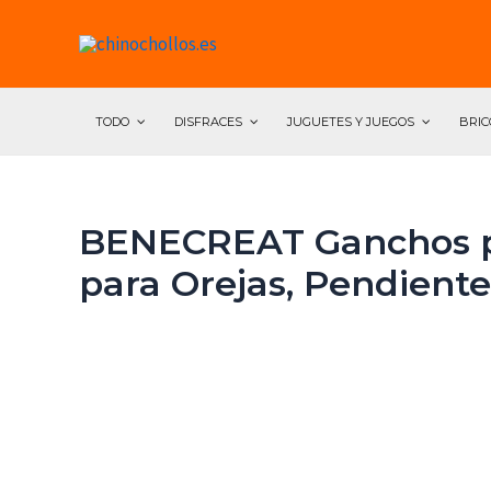
Ir
al
contenido
TODO
DISFRACES
JUGUETES Y JUEGOS
BRIC
BENECREAT Ganchos pa
para Orejas, Pendiente