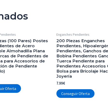
onados
Pendientes
Enganches Pendientes
zas (100 Pares) Postes
200 Piezas Enganches
ientes de Acero
Pendientes, Hipoalergén
ble Almohadilla Plana
Pendientes, Ganchos de 
rcas de Pendientes de
Bobina Pendientes Gan
a para Accesorios de
Tuerca Pendiente para
ción de Pendiente
Pendientes Accesorios
do)
Bolsa para Bricolaje Hac
Joyería
7.99
€
uir Oferta
Conseguir Oferta