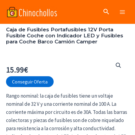
Ir
Buscar
al
Main
contenido
Caja de Fusibles Portafusibles 12V Porta
Men
Fusible Coche con Indicador LED y Fusibles
para Coche Barco Camión Camper
15.99
€
Conseguir Oferta
Rango nominal: la caja de fusibles tiene un voltaje
nominal de 32 V y una corriente nominal de 100 A. La
corriente máxima por circuito es de 30A. Todas las barras
colectoras y piezas de fusibles son de cobre niquelado
para resistencia a la corrosión y alta conductividad.