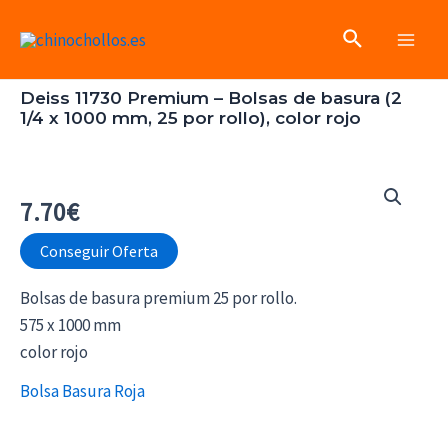
Ir
Buscar
al
Main
contenido
Deiss 11730 Premium – Bolsas de basura (2
Men
1/4 x 1000 mm, 25 por rollo), color rojo
7.70
€
Conseguir Oferta
Bolsas de basura premium 25 por rollo.
575 x 1000 mm
color rojo
Bolsa Basura Roja