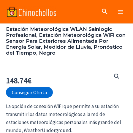
Ir
Buscar
al
Main
contenido
Estación Meteorológica WLAN Sainlogic
Men
Profesional, Estación Meteorológica WiFi con
Sensor Para Exteriores Alimentada Por
Energía Solar, Medidor de Lluvia, Pronóstico
del Tiempo, Negro
148.74
€
Conseguir Oferta
La opción de conexión WiFi que permite a su estación
transmitir los datos meteorológicos a la red de
estaciones meteorológicas personales más grande del
mundo, WeatherUnderground.