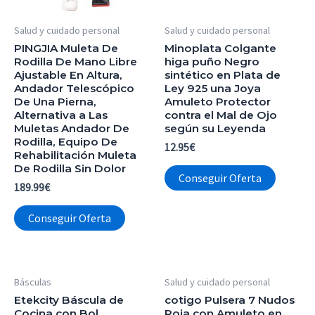
Salud y cuidado personal
Salud y cuidado personal
PINGJIA Muleta De
Minoplata Colgante
Rodilla De Mano Libre
higa puño Negro
Ajustable En Altura,
sintético en Plata de
Andador Telescópico
Ley 925 una Joya
De Una Pierna,
Amuleto Protector
Alternativa a Las
contra el Mal de Ojo
Muletas Andador De
según su Leyenda
Rodilla, Equipo De
12.95
€
Rehabilitación Muleta
De Rodilla Sin Dolor
Conseguir Oferta
189.99
€
Conseguir Oferta
Básculas
Salud y cuidado personal
Etekcity Báscula de
cotigo Pulsera 7 Nudos
Cocina con Bol
Roja con Amuleto en