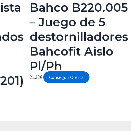
ista
Bahco B220.005
– Juego de 5
ados
destornilladores
Bahcofit Aislo
Pl/Ph
201)
21.32
€
Conseguir Oferta