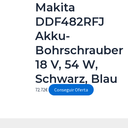
Makita
DDF482RFJ
Akku-
Bohrschrauber
18 V, 54 W,
Schwarz, Blau
72.72
€
Conseguir Oferta