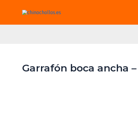
Ir
al
contenido
Garrafón boca ancha – 