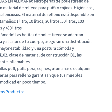
AS EN ALEMANIA: Microperlas de poliestireno de
aterial de relleno para puffs y cojines. Higiénicos,
 silenciosos. El material de relleno está disponible en
años: 1 litro, 10 litros, 20 litros, 50 litros, 100
s y 430 litros.
ómodo! Las bolitas de poliestireno se adaptan
 y al calor de tu cuerpo, aseguran una distribución
 mayor estabilidad y una postura cómoda y
02, clase de material de construcción B1, las
ente inflamables.
las puff, puffs pera, cojines, otomanas o cualquier
erlas para relleno garantizan que tus muebles
comodidad en poco tiempo.
ros Productos