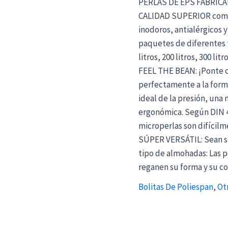
PERLAS DE EPS FABRICAD
CALIDAD SUPERIOR como m
inodoros, antialérgicos y
paquetes de diferentes tam
litros, 200 litros, 300 litro
FEEL THE BEAN: ¡Ponte c
perfectamente a la forma
ideal de la presión, una
ergonómica. Según DIN 41
microperlas son difícilm
SÚPER VERSÁTIL: Sean sil
tipo de almohadas: Las p
reganen su forma y su 
Bolitas De Poliespan
,
Ot