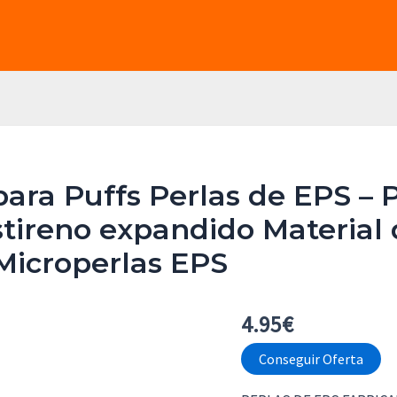
ara Puffs Perlas de EPS – 
iestireno expandido Material
 Microperlas EPS
4.95
€
Conseguir Oferta