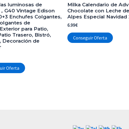
das luminosas de
Milka Calendario de Adv
r，G40 Vintage Edison
Chocolate con Leche de
0+3 Enchufes Colgantes,
Alpes Especial Navidad
olgantes de
6.99
€
/Exterior para Patio,
Patio Trasero, Bistró,
Conseguir Oferta
, Decoración de
r
uir Oferta