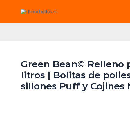
Ir
al
contenido
Green Bean© Relleno p
litros | Bolitas de pol
sillones Puff y Cojines