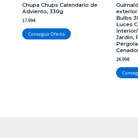
Chupa Chups Calendario de
Guirnal
Adviento, 330g
exterio
Bulbs 3
17.99
€
Luces C
Interior
Conseguir Oferta
Jardín, 
Pérgola
Cenado
26.99
€
Conseg