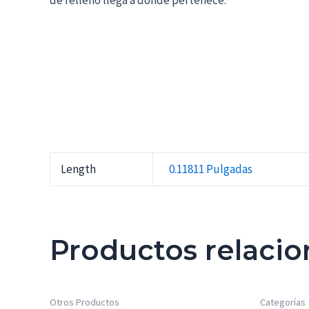
de relleno llega a donde pertenece.
Length
0.11811 Pulgadas
Productos relaci
Otros Productos
Categorías