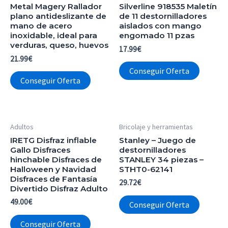
Metal Magery Rallador
Silverline 918535 Maletín
plano antideslizante de
de 11 destornilladores
mano de acero
aislados con mango
inoxidable, ideal para
engomado 11 pzas
verduras, queso, huevos
17.99
€
21.99
€
Conseguir Oferta
Conseguir Oferta
Adultos
Bricolaje y herramientas
IRETG Disfraz inflable
Stanley – Juego de
Gallo Disfraces
destornilladores
hinchable Disfraces de
STANLEY 34 piezas –
Halloween y Navidad
STHT0-62141
Disfraces de Fantasía
29.72
€
Divertido Disfraz Adulto
49.00
€
Conseguir Oferta
Conseguir Oferta