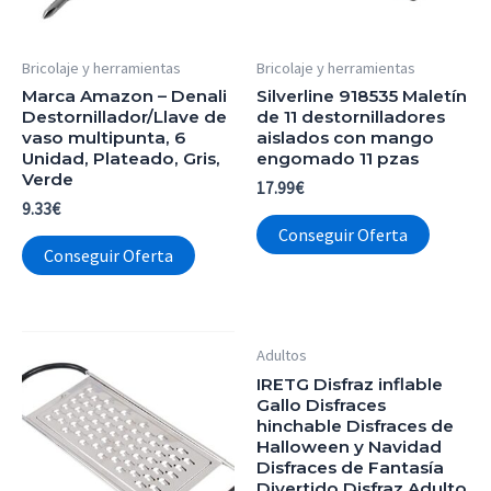
Bricolaje y herramientas
Bricolaje y herramientas
Marca Amazon – Denali
Silverline 918535 Maletín
Destornillador/Llave de
de 11 destornilladores
vaso multipunta, 6
aislados con mango
Unidad, Plateado, Gris,
engomado 11 pzas
Verde
17.99
€
9.33
€
Conseguir Oferta
Conseguir Oferta
Adultos
IRETG Disfraz inflable
Gallo Disfraces
hinchable Disfraces de
Halloween y Navidad
Disfraces de Fantasía
Divertido Disfraz Adulto