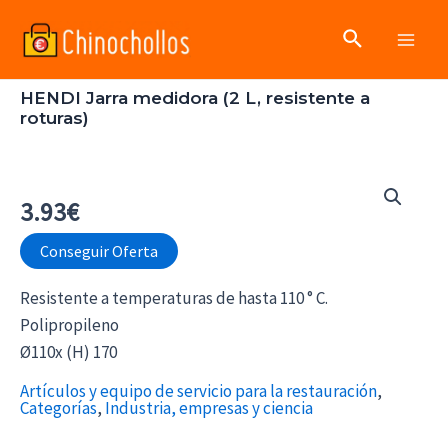
Ir
Buscar
al
Main
contenido
HENDI Jarra medidora (2 L, resistente a
Men
roturas)
3.93
€
Conseguir Oferta
Resistente a temperaturas de hasta 110 ° C.
Polipropileno
Ø110x (H) 170
Artículos y equipo de servicio para la restauración
,
Categorías
,
Industria, empresas y ciencia