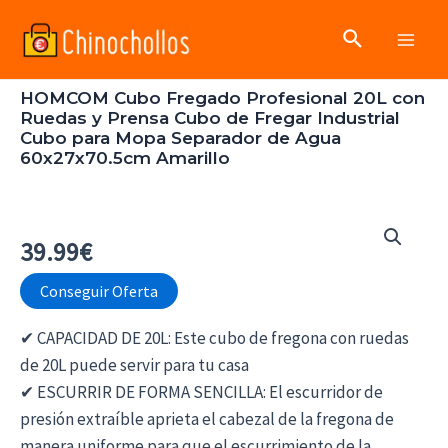
Ir
Buscar
al
Main
contenido
HOMCOM Cubo Fregado Profesional 20L con
Men
Ruedas y Prensa Cubo de Fregar Industrial
Cubo para Mopa Separador de Agua
60x27x70.5cm Amarillo
39.99
€
Conseguir Oferta
✔ CAPACIDAD DE 20L: Este cubo de fregona con ruedas
de 20L puede servir para tu casa
✔ ESCURRIR DE FORMA SENCILLA: El escurridor de
presión extraíble aprieta el cabezal de la fregona de
manera uniforme para que el escurrimiento de la