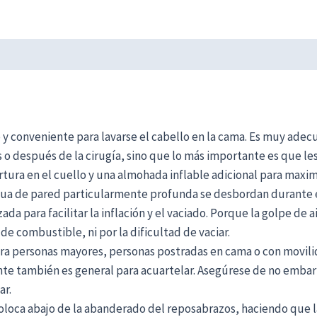
 conveniente para lavarse el cabello en la cama. Es muy adec
s o después de la cirugía, sino que lo más importante es que le
ra en el cuello y una almohada inflable adicional para maximi
agua de pared particularmente profunda se desbordan durante e
 para facilitar la inflación y el vaciado. Porque la golpe de ai
 de combustible, ni por la dificultad de vaciar.
 personas mayores, personas postradas en cama o con movilida
te también es general para acuartelar. Asegúrese de no embarr
ar.
oloca abajo de la abanderado del reposabrazos, haciendo que l