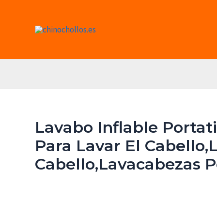
Ir
al
contenido
Lavabo Inflable Portat
Para Lavar El Cabello,
Cabello,Lavacabezas Po