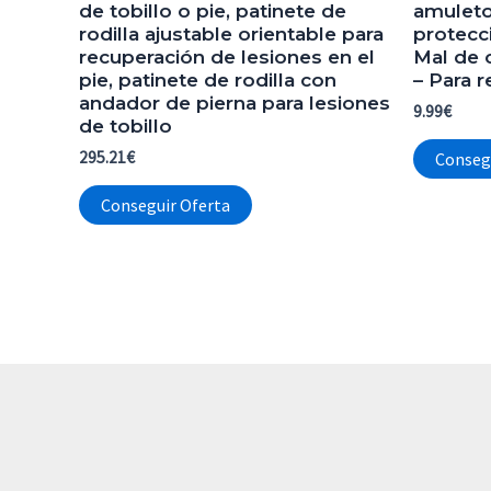
de tobillo o pie, patinete de
amuleto
rodilla ajustable orientable para
protecc
recuperación de lesiones en el
Mal de o
pie, patinete de rodilla con
– Para r
andador de pierna para lesiones
9.99
€
de tobillo
295.21
€
Conseg
Conseguir Oferta