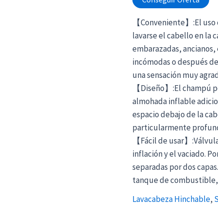
【Conveniente】:El uso d
lavarse el cabello en la
embarazadas, ancianos, e
incómodas o después de l
una sensación muy agrad
【Diseño】:El champú port
almohada inflable adicio
espacio debajo de la cab
particularmente profund
【Fácil de usar】:Válvula 
inflación y el vaciado. Po
separadas por dos capas. 
tanque de combustible, ni
Lavacabeza Hinchable
,
S