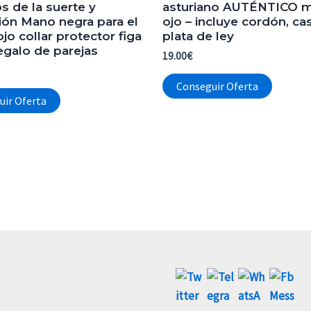
s de la suerte y
asturiano AUTÉNTICO m
ión Mano negra para el
ojo – incluye cordón, ca
jo collar protector figa
plata de ley
egalo de parejas
19.00
€
Conseguir Oferta
uir Oferta