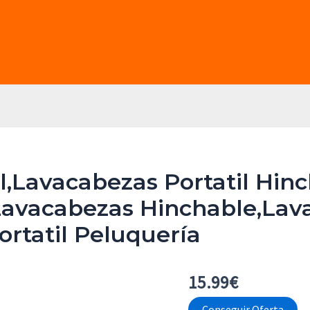
il,Lavacabezas Portatil Hin
Lavacabezas Hinchable,Lava
rtatil Peluquería
15.99
€
Conseguir Oferta