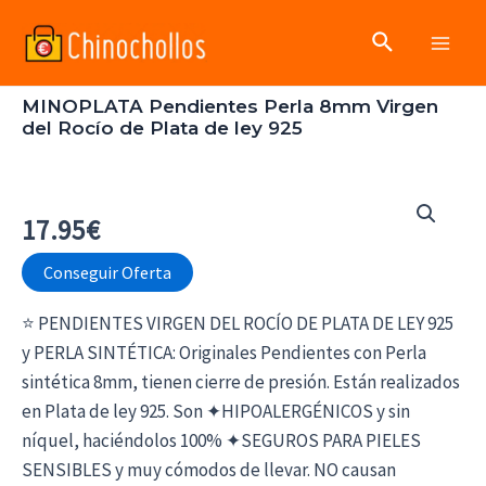
Ir
Buscar
al
Main
contenido
MINOPLATA Pendientes Perla 8mm Virgen
Men
del Rocío de Plata de ley 925
17.95
€
Conseguir Oferta
⭐ PENDIENTES VIRGEN DEL ROCÍO DE PLATA DE LEY 925
y PERLA SINTÉTICA: Originales Pendientes con Perla
sintética 8mm, tienen cierre de presión. Están realizados
en Plata de ley 925. Son ✦HIPOALERGÉNICOS y sin
níquel, haciéndolos 100% ✦SEGUROS PARA PIELES
SENSIBLES y muy cómodos de llevar. NO causan