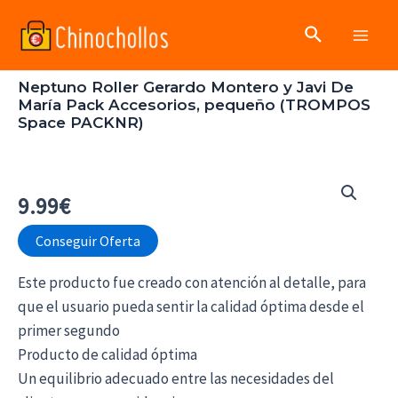
Ir
Buscar
al
Main
contenido
Neptuno Roller Gerardo Montero y Javi De
Men
María Pack Accesorios, pequeño (TROMPOS
Space PACKNR)
9.99
€
Conseguir Oferta
Este producto fue creado con atención al detalle, para
que el usuario pueda sentir la calidad óptima desde el
primer segundo
Producto de calidad óptima
Un equilibrio adecuado entre las necesidades del