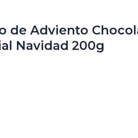
io de Adviento Choco
ial Navidad 200g