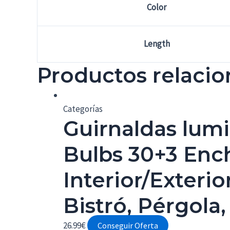
Color
Length
Productos relaci
Categorías
Guirnaldas lum
Bulbs 30+3 Enc
Interior/Exterio
Bistró, Pérgola
26.99
€
Conseguir Oferta