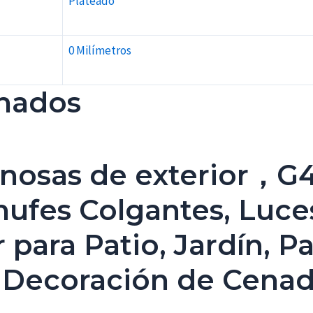
Plateado
0 Milímetros
onados
inosas de exterior，G
hufes Colgantes, Luce
r para Patio, Jardín, P
, Decoración de Cena