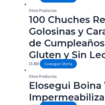
Otros Productos
100 Chuches Rel
Golosinas y Car
de Cumpleaños, 
Gluten y Sin Le
15.45
€
Conseguir Oferta
Otros Productos
Elosegui Boina
Impermeabiliza