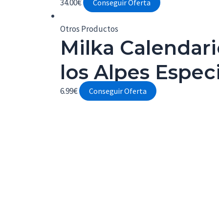
34.00
€
Conseguir Oferta
Otros Productos
Milka Calendar
los Alpes Espec
6.99
€
Conseguir Oferta