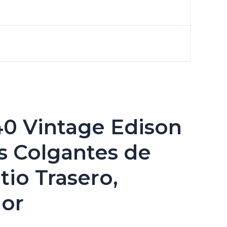
40 Vintage Edison
s Colgantes de
atio Trasero,
dor