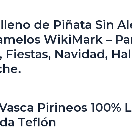
leno de Piñata Sin A
amelos WikiMark – Pa
Fiestas, Navidad, Hal
che.
 Vasca Pirineos 100% 
da Teflón