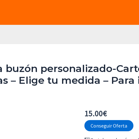
a buzón personalizado-Car
 – Elige tu medida – Para in
15.00
€
Conseguir Oferta