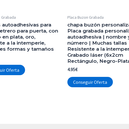
n Grabada
Placa Buzon Grabada
s autoadhesivas para
chapa buzón personaliz
etrero para puerta, con
Placa grabada personal
en plata, oro,
autoadhesiva | nombre 
te a la intemperie,
número | Muchas tallas 
tes formas y tamaños
Resistente a la intemper
Grabado láser (6x2cm
Rectángulo, Negro-Plat
4.95
€
uir Oferta
Conseguir Oferta