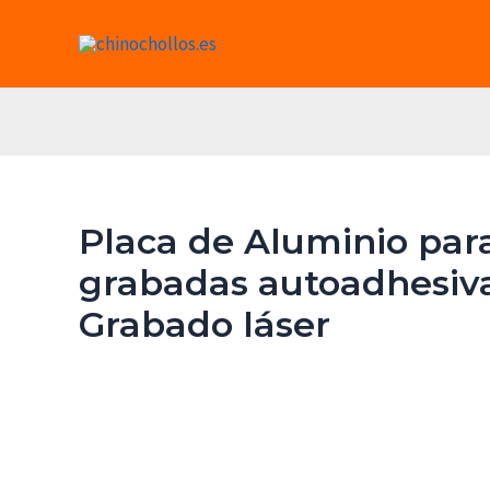
Ir
al
contenido
Placa de Aluminio par
grabadas autoadhesivas
Grabado láser