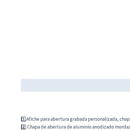
Descripción
Información adicional
1️⃣Afiche para abertura grabada personalizada, chapa
2️⃣ Chapa de abertura de aluminio anodizado mordaz 