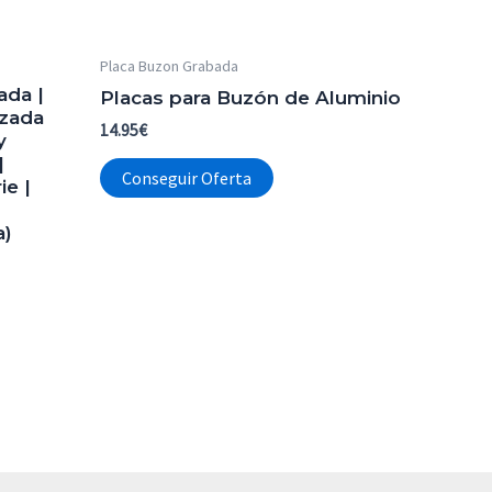
Placa Buzon Grabada
ada |
Placas para Buzón de Aluminio
izada
14.95
€
y
|
Conseguir Oferta
ie |
a)