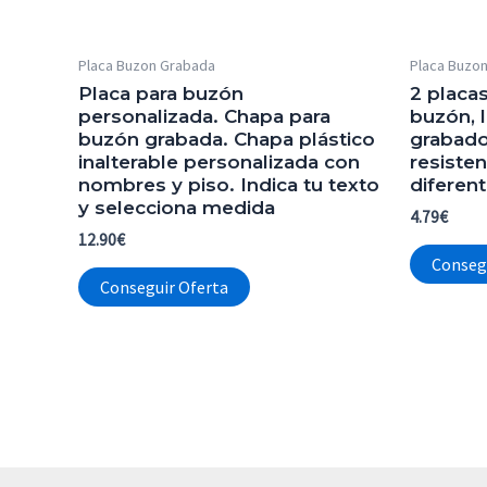
Placa Buzon Grabada
Placa Buzo
Placa para buzón
2 placa
personalizada. Chapa para
buzón, l
buzón grabada. Chapa plástico
grabado 
inalterable personalizada con
resisten
nombres y piso. Indica tu texto
diferen
y selecciona medida
4.79
€
12.90
€
Conseg
Conseguir Oferta