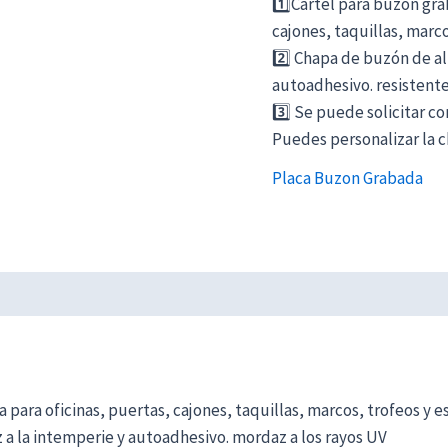
1️⃣Cartel para buzón gra
cajones, taquillas, marc
2️⃣ Chapa de buzón de al
autoadhesivo. resistente
3️⃣ Se puede solicitar c
Puedes personalizar la c
Placa Buzon Grabada
 para oficinas, puertas, cajones, taquillas, marcos, trofeos y e
a la intemperie y autoadhesivo. mordaz a los rayos UV