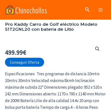
Ir
Buscar
al
Main
contenido
Pro Kaddy Carro de Golf eléctrico Modelo
Men
S1T2GNL20 con batería de Litio
499.99
€
Conseguir Oferta
Especificaciones: ​​​​​​​ Tres programas de distancia 10mtrs
20mtrs 30mtrs Velocidad máxima 8kmh Inclinación
máxima de subida 22º Dimensiones plegado: 952 x 520 x
242 mm Dimensiones abierto: 1170 x 700 x 1140 mm Motor
de 200W Batería Litio de alta calidad 14.4v 20 amp con
bolsa porta batería Tiempo de carga 4 – 6 horas Peso