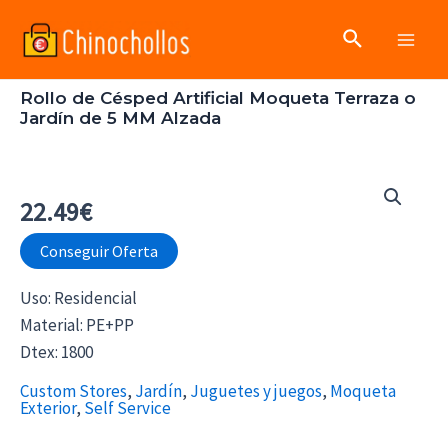
Ir
Buscar
al
Main
contenido
Rollo de Césped Artificial Moqueta Terraza o
Men
Jardín de 5 MM Alzada
22.49
€
Conseguir Oferta
Uso: Residencial
Material: PE+PP
Dtex: 1800
Custom Stores
,
Jardín
,
Juguetes y juegos
,
Moqueta
Exterior
,
Self Service