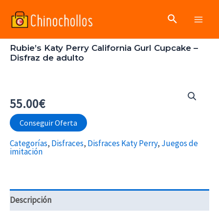
Ir
Buscar
al
Main
contenido
Rubie’s Katy Perry California Gurl Cupcake –
Men
Disfraz de adulto
55.00
€
Conseguir Oferta
Categorías
,
Disfraces
,
Disfraces Katy Perry
,
Juegos de
imitación
Descripción