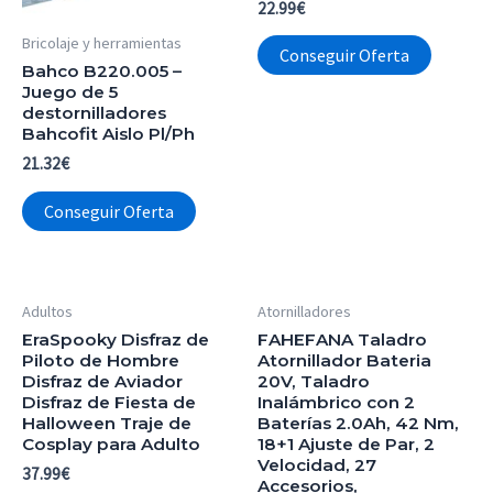
22.99
€
Bricolaje y herramientas
Conseguir Oferta
Bahco B220.005 –
Juego de 5
destornilladores
Bahcofit Aislo Pl/Ph
21.32
€
Conseguir Oferta
Adultos
Atornilladores
EraSpooky Disfraz de
FAHEFANA Taladro
Piloto de Hombre
Atornillador Bateria
Disfraz de Aviador
20V, Taladro
Disfraz de Fiesta de
Inalámbrico con 2
Halloween Traje de
Baterías 2.0Ah, 42 Nm,
Cosplay para Adulto
18+1 Ajuste de Par, 2
Velocidad, 27
37.99
€
Accesorios,