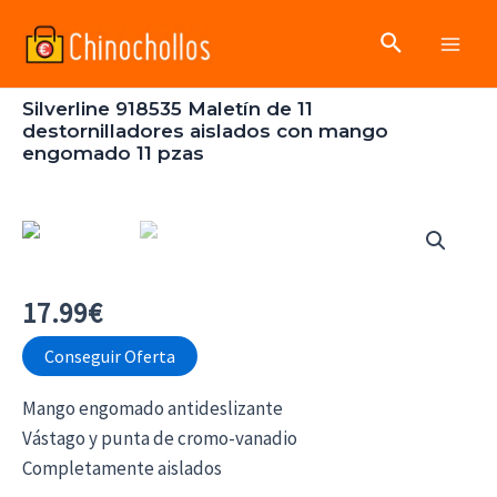
Ir
Buscar
al
Main
contenido
Silverline 918535 Maletín de 11
Men
destornilladores aislados con mango
engomado 11 pzas
17.99
€
Conseguir Oferta
Mango engomado antideslizante
Vástago y punta de cromo-vanadio
Completamente aislados