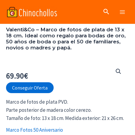
Ir
Buscar
al
Main
contenido
Valenti&Co – Marco de fotos de plata de 13 x
Men
18 cm. Ideal como regalo para bodas de oro,
50 años de boda o para el 50 de familiares,
novios o madres y papá.
69.90
€
Conseguir Oferta
Marco de fotos de plata PVD.
Parte posterior de madera color cerezo.
Tamaño de foto: 13 x 18 cm. Medida exterior: 21 x 26 cm.
Marco Fotos 50 Aniversario