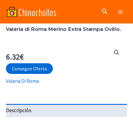
Ir
Buscar
al
Main
contenido
Valeria di Roma Merino Extra Stampa Ovillo.
Men
6.32
€
Conseguir Oferta
Valeria Di Roma
Descripción