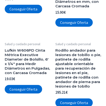
Diámetros en mm, con
Carcasa Cromada
Conseguir Oferta
15.90
€
Conseguir Oferta
Salud y cuidado personal
Salud y cuidado personal
Lufkin W606PD Cinta
Rodillo andador para
Métrica Executive
lesiones de tobillo o pie,
Diameter de Bolsillo, 6′
patinete de rodilla
x 1/4″ para Medir
ajustable orientable
Diámetros en Pulgadas,
para recuperación de
con Carcasa Cromada
lesiones en el pie,
patinete de rodilla con
19.03
€
andador de pierna para
lesiones de tobillo
Conseguir Oferta
295.21
€
Conseguir Oferta