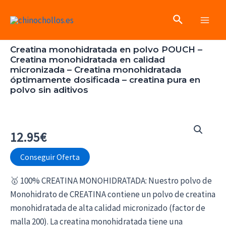
Ir
Buscar
al
Main
contenido
Creatina monohidratada en polvo POUCH –
Men
Creatina monohidratada en calidad
micronizada – Creatina monohidratada
óptimamente dosificada – creatina pura en
polvo sin aditivos
12.95
€
Conseguir Oferta
🥇 100% CREATINA MONOHIDRATADA: Nuestro polvo de
Monohidrato de CREATINA contiene un polvo de creatina
monohidratada de alta calidad micronizado (factor de
malla 200). La creatina monohidratada tiene una