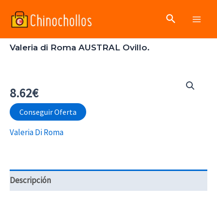
Ir
Buscar
al
Main
contenido
Valeria di Roma AUSTRAL Ovillo.
Men
8.62
€
Conseguir Oferta
Valeria Di Roma
Descripción